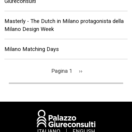
Giureconsulti
Masterly - The Dutch in Milano protagonista della
Milano Design Week
Milano Matching Days
Paginazione
Pagina 1
Pagina
››
successiva
ITALIANO
ENGLISH