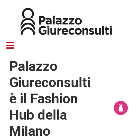
Salta
al
contenuto
principale
Palazzo
Giureconsulti
è il Fashion
Hub della
Milano