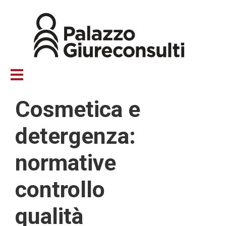
Salta
al
contenuto
principale
Cosmetica e
detergenza:
normative
controllo
qualità