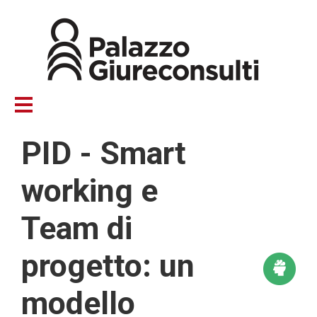
Salta
al
contenuto
principale
PID - Smart
working e
Team di
progetto: un
modello