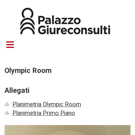
Salta
al
contenuto
principale
Olympic Room
Allegati
Planimetria Olympic Room
Planimetria Primo Piano