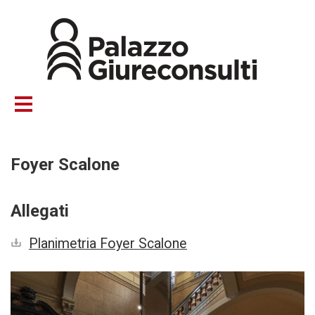
Salta
al
contenuto
principale
Foyer Scalone
Allegati
Planimetria Foyer Scalone