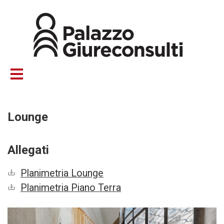
Salta
al
contenuto
principale
Lounge
Allegati
Planimetria Lounge
Planimetria Piano Terra