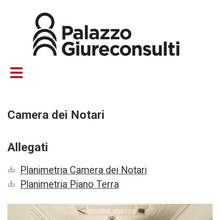
Salta
al
contenuto
principale
Camera dei Notari
Allegati
Planimetria Camera dei Notari
Planimetria Piano Terra